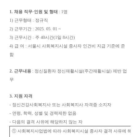
1.
채용 직무
·
인원 및 형태
: 1
명
1)
근무형태
:
정규직
2)
근무기간
: 2025. 05. 01 ~
3)
근무시간
:
주
40
시간
(1
일
8
시간
)
4)
급 여
:
서울시 사회복지시설 종사자 인건비 지급 기준에 준
함
2.
근무내용
:
정신질환자 정신재활시설
(
주간재활시설
)
제반 업
무
3.
지원 자격
-
정신건강사회복지사 또는 사회복지사 자격증 소지자
-
연령
,
학력
,
성별 및 경력제한 없음
-
다음의 결격 사유에 해당하지 않는 자
①
사회복지사업법에 따라 사회복지시설 종사자 결격 사유에 해당