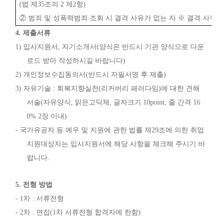
(
법 제
35
조의
2
제
2
항
)
②
범죄 및 성폭력범죄 조회 시 결격 사유가 없는 자
※
결격 사유 
4.
제출서류
1)
입사지원서
,
자기소개서
(
양식은 반드시 기관 양식으로 다운
로드 받아 작성하시길 바랍니다
)
2)
개인정보수집동의서
(
반드시 자필서명 후 제출
)
3)
자유기술
:
회복지향실천
(
리커버리 패러다임
)
에 대한 견해
서술
(
자유양식
,
맑은고딕체
,
글자크기
10point,
줄 간격
16
0% 2
장 이내
)
-
국가유공자 등 예우 및 지원에 관한 법률 제
29
조에 의한 취업
지원대상자는 입사지원서에 해당 사항을 체크해 주시기 바
랍니다
.
5.
전형 방법
- 1
차
:
서류전형
- 2
차
:
면접
(1
차 서류전형 합격자에 한함
)