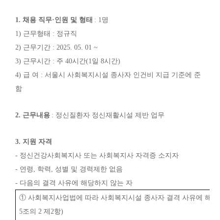
1.
채용 직무
·
인원 및 형태
: 1
명
1)
근무형태
:
정규직
2)
근무기간
: 2025. 05. 01 ~
3)
근무시간
:
주
40
시간
(1
일
8
시간
)
4)
급 여
:
서울시 사회복지시설 종사자 인건비 지급 기준에 준
함
2.
근무내용
:
정신질환자 정신재활시설 제반 업무
3.
지원 자격
-
정신건강사회복지사 또는 사회복지사 자격증 소지자
-
연령
,
학력
,
성별 및 경력제한 없음
-
다음의 결격 사유에 해당하지 않는 자
①
사회복지사업법에 따라 사회복지시설 종사자 결격 사유에 해당
5
조의
2
제
2
항
)