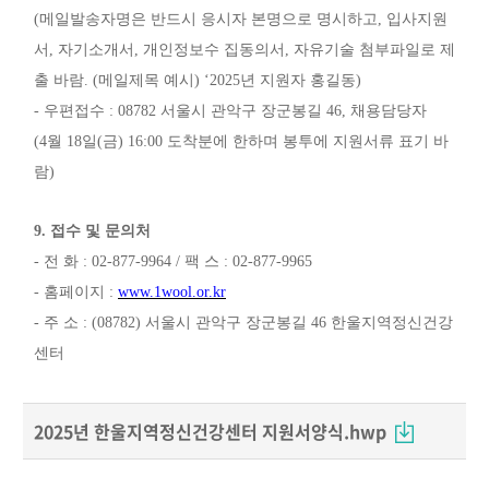
(
메일발송자명은 반드시 응시자 본명으로 명시하고
,
입사지원
서
,
자기소개서
,
개인정보수 집동의서
,
자유기술 첨부파일로 제
출 바람
. (
메일제목 예시
) ‘2025
년 지원자 홍길동
)
-
우편접수
: 08782
서울시 관악구 장군봉길
46,
채용담당자
(4
월
18
일
(
금
) 16:00
도착분에 한하며 봉투에 지원서류 표기 바
람
)
9.
접수 및 문의처
-
전 화
: 02-877-9964 /
팩 스
: 02-877-9965
-
홈페이지
:
www.1wool.or.kr
-
주 소
: (08782)
서울시 관악구 장군봉길
46
한울지역정신건강
센터
2025년 한울지역정신건강센터 지원서양식.hwp