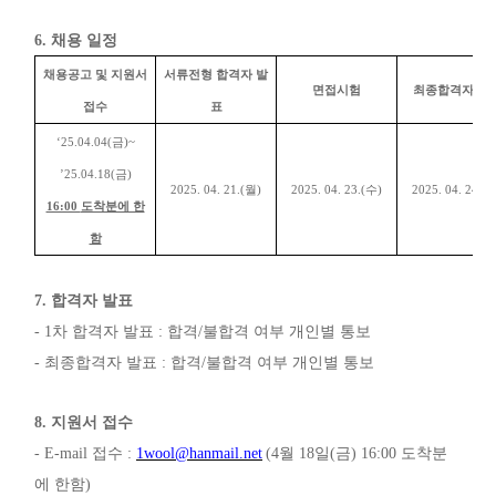
6.
채용 일정
채용공고 및 지원서
서류전형 합격자 발
면접시험
최종합격자 발
접수
표
‘25.04.04(
금
)~
’25.04.18(
금
)
2025. 04. 21.(
월
)
2025. 04. 23.(
수
)
2025. 04. 24.(
16:00
도착분에 한
함
7.
합격자 발표
- 1
차 합격자 발표
:
합격
/
불합격 여부 개인별 통보
-
최종합격자 발표
:
합격
/
불합격 여부 개인별 통보
8.
지원서 접수
- E-mail
접수
:
1wool@hanmail.net
(4
월
18
일
(
금
) 16:00
도착분
에 한함
)