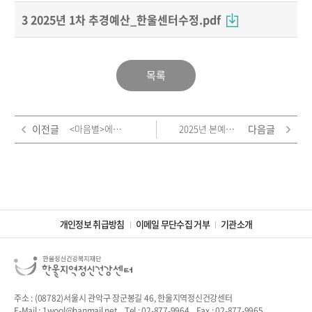
3 2025년 1차 추경예산_한울센터수정.pdf
목록
이전글
<마음별>에서 당신의 이야기를 기다립니다.
2025년 본예산 보고
다음글
개인정보 취급방침
이메일 무단수집 거부
기관소개
주소 : (08782)서울시 관악구 장군봉길 46, 한울지역정신건강센터
E-Mail : 1wool@hanmail.net
Tel : 02-877-9964
Fax : 02-877-9965