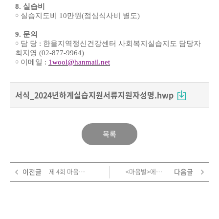
8.
실습비
￮
실습지도비
10
만원
(
점심식사비 별도
)
9.
문의
￮
담 당
:
한울지역정신건강센터 사회복지실습지도 담당자
최지영
(02-877-9964)
￮
이메일
:
1wool@hanmail.net
서식_2024년하계실습지원서류지원자성명.hwp
목록
이전글
제 4회 마음건강별별이야기 심사 결과 발표
<마음별>에서 당신의 이야기를 기다립니다.
다음글