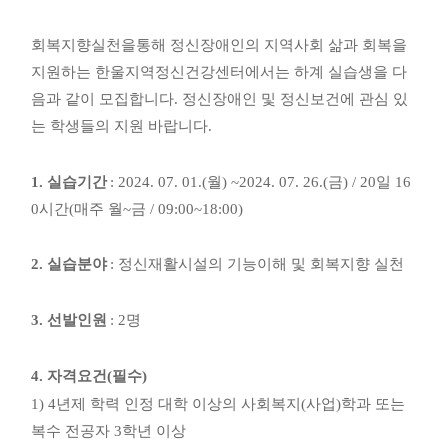
회복지향실천을통해 정신장애인의 지역사회 삶과 회복을
지원하는 한울지역정신건강센터에서는 하계 실습생을 다
음과 같이 모집합니다
.
정신장애인 및 정신보건에 관심 있
는 학생들의 지원 바랍니다
.
1.
실습기간
: 2024. 07. 01.(
월
) ~2024. 07. 26.(
금
) / 20
일
16
0
시간
(
매주 월
~
금
/ 09:00~18:00)
2.
실습분야
:
정신재활시설의 기능이해 및 회복지향 실천
3.
선발인원
: 2
명
4.
자격요건
(
필수
)
1) 4
년제 학력 인정 대학 이상의 사회복지
(
사업
)
학과 또는
복수 전공자
3
학년 이상