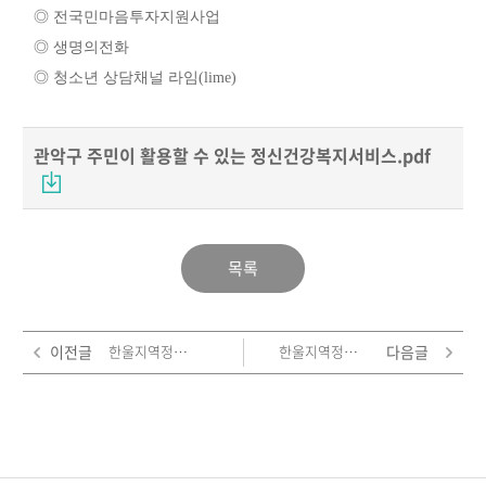
◎
전국민마음투자지원사업
◎
생명의전화
◎
청소년 상담채널 라임
(lime)
관악구 주민이 활용할 수 있는 정신건강복지서비스.pdf
목록
이전글
한울지역정신건강센터 <마을에 스며들다> 2차년도 사업보고서
한울지역정신건강센터 <마을에 스며들다> 1차년도 연구보고서
다음글