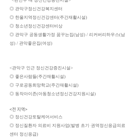
<
관안구 내 정신건강증진시설
>
◎
관악구정신건강복지센터
◎
한울지역정신건강센터
(
주간재활시설
)
◎
청소년정신건강센터비상
◎
관악구 공동생활가정
꿈꾸는집
(
남성
) /
리커버리하우스
(
남
성
) /
관악좋은집
(
여성
)
<
관악구 인근 정신건강증진시설
>
◎
좋은사람들
(
주간재활시설
)
◎
구로공동희망학교
(
주간재활시설
)
◎
동작아이존
(
아동청소년정신건강지원시설
)
<전 지역>
◎
정신건강토탈케어서비스
◎
정신질환자 의료비 지원사업
(
발병 초기
·
권역정신응급의료
센터 정신응급
)