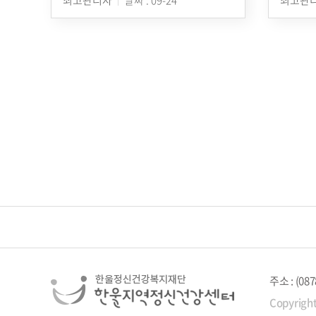
음
다음
맨끝
주소 : (
Copyrigh